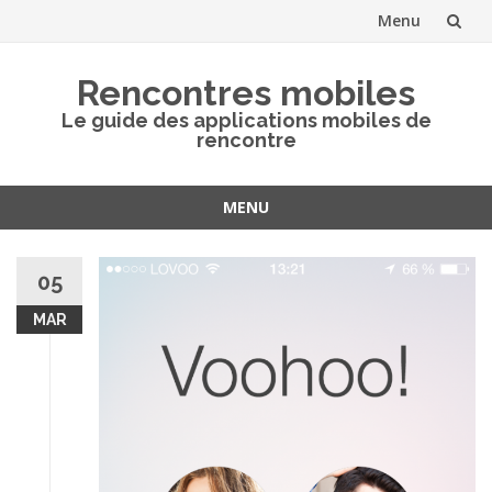
Menu
Aller
Rencontres mobiles
au
Le guide des applications mobiles de
rencontre
contenu
MENU
Aller
au
05
contenu
MAR