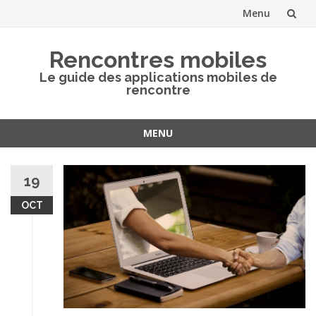
Menu
Aller
Rencontres mobiles
au
Le guide des applications mobiles de
rencontre
contenu
MENU
Aller
au
19
contenu
OCT